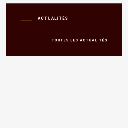
ACTUALITÉS
TOUTES LES ACTUALITÉS
CHATEAU DE LANTHEUIL
14480 LANTHEUIL
+33 674747836